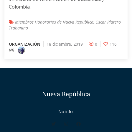
Colombia.
Miembros Honorarios de Nueva República
,
Oscar Platero
Trabanino
ORGANIZACIÓN
18 diciembre, 2019
0
116
NR
Nueva República
No info.